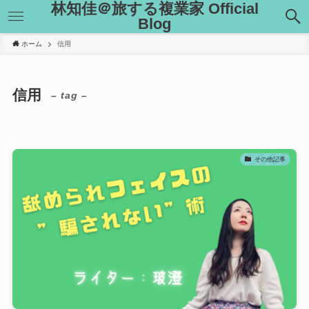
林知佳＠旅する複業家 Official
Blog
ホーム
信用
信用
– tag –
その他記事