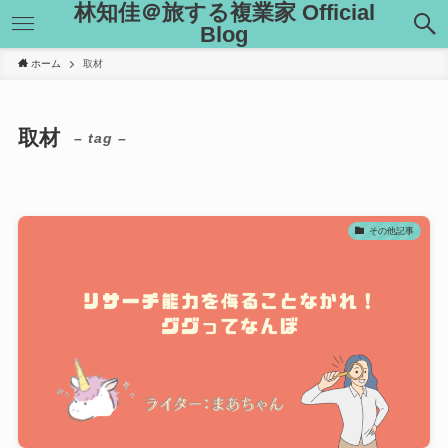
林知佳＠旅する複業家 Official
Blog
ホーム
取材
取材
– tag –
その他記事